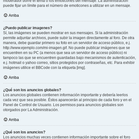
moderador borre el tema o los emoticones del mensaje. La administración
puede fijar un límite para el número de emoticones a utilizar en un mensaje.
Arriba
¿Puedo publicar imagenes?
Sí, las imágenes se pueden mostrar en sus mensajes. Si la administración
permite adjuntar archivos, puede subir la imagen directamente al foro. De otra
manera, debe guardar primero su foto en un servidor de acceso público, e.j.
http://www.ejemplo.com/mi-imagen.gif. No puede publicar imágenes que se
encuentren en su PC (a menos que sea un servidor de acceso público) ni
tampoco las que se encuentren guardadas bajo mecanismos de autenticación,
e.j. hotmail o yahoo correo, sitios protegidos por contraseñas, etc. Para exhibir
imágenes utilice el BBCode con la etiqueta [img].
Arriba
¿Qué son los anuncios globales?
Los anuncios globales contienen información importante y debería leerlos
cada vez que sea posible. Éstos aparecerán al principio de cada foro y en el
Panel de Control de Usuario. Los permisos para anuncios globales son
otorgados por La Administración.
Arriba
¿Qué son los anuncios?
Los anuncios muchas veces contienen información importante sobre el foro