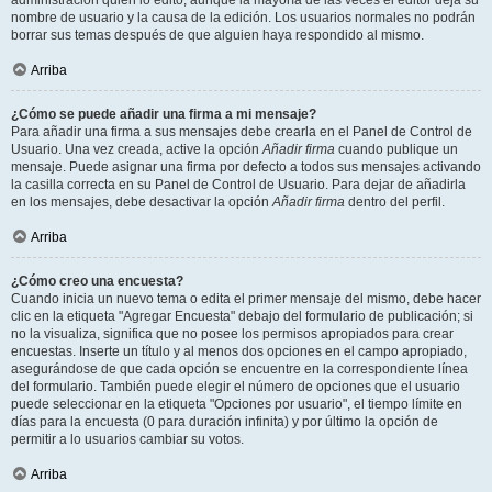
administración quién lo editó, aunque la mayoría de las veces el editor deja su
nombre de usuario y la causa de la edición. Los usuarios normales no podrán
borrar sus temas después de que alguien haya respondido al mismo.
Arriba
¿Cómo se puede añadir una firma a mi mensaje?
Para añadir una firma a sus mensajes debe crearla en el Panel de Control de
Usuario. Una vez creada, active la opción
Añadir firma
cuando publique un
mensaje. Puede asignar una firma por defecto a todos sus mensajes activando
la casilla correcta en su Panel de Control de Usuario. Para dejar de añadirla
en los mensajes, debe desactivar la opción
Añadir firma
dentro del perfil.
Arriba
¿Cómo creo una encuesta?
Cuando inicia un nuevo tema o edita el primer mensaje del mismo, debe hacer
clic en la etiqueta "Agregar Encuesta" debajo del formulario de publicación; si
no la visualiza, significa que no posee los permisos apropiados para crear
encuestas. Inserte un título y al menos dos opciones en el campo apropiado,
asegurándose de que cada opción se encuentre en la correspondiente línea
del formulario. También puede elegir el número de opciones que el usuario
puede seleccionar en la etiqueta "Opciones por usuario", el tiempo límite en
días para la encuesta (0 para duración infinita) y por último la opción de
permitir a lo usuarios cambiar su votos.
Arriba