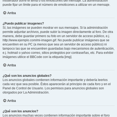
moderador borre el tema o los emoticones del mensaje. La administración
puede fijar un límite para el número de emoticones a utilizar en un mensaje.
Arriba
¿Puedo publicar imagenes?
Sí, las imágenes se pueden mostrar en sus mensajes. Si la administración
permite adjuntar archivos, puede subir la imagen directamente al foro. De otra
manera, debe guardar primero su foto en un servidor de acceso público, e.j.
http://www.ejemplo.com/mi-imagen.gif. No puede publicar imágenes que se
encuentren en su PC (a menos que sea un servidor de acceso público) ni
tampoco las que se encuentren guardadas bajo mecanismos de autenticación,
e.j. hotmail o yahoo correo, sitios protegidos por contraseñas, etc. Para exhibir
imágenes utilice el BBCode con la etiqueta [img].
Arriba
¿Qué son los anuncios globales?
Los anuncios globales contienen información importante y debería leerlos
cada vez que sea posible. Éstos aparecerán al principio de cada foro y en el
Panel de Control de Usuario. Los permisos para anuncios globales son
otorgados por La Administración.
Arriba
¿Qué son los anuncios?
Los anuncios muchas veces contienen información importante sobre el foro