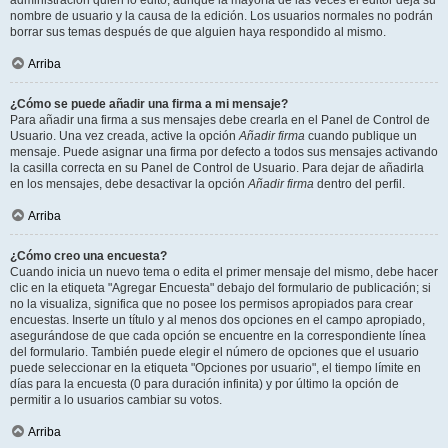
administración quién lo editó, aunque la mayoría de las veces el editor deja su
nombre de usuario y la causa de la edición. Los usuarios normales no podrán
borrar sus temas después de que alguien haya respondido al mismo.
Arriba
¿Cómo se puede añadir una firma a mi mensaje?
Para añadir una firma a sus mensajes debe crearla en el Panel de Control de
Usuario. Una vez creada, active la opción
Añadir firma
cuando publique un
mensaje. Puede asignar una firma por defecto a todos sus mensajes activando
la casilla correcta en su Panel de Control de Usuario. Para dejar de añadirla
en los mensajes, debe desactivar la opción
Añadir firma
dentro del perfil.
Arriba
¿Cómo creo una encuesta?
Cuando inicia un nuevo tema o edita el primer mensaje del mismo, debe hacer
clic en la etiqueta "Agregar Encuesta" debajo del formulario de publicación; si
no la visualiza, significa que no posee los permisos apropiados para crear
encuestas. Inserte un título y al menos dos opciones en el campo apropiado,
asegurándose de que cada opción se encuentre en la correspondiente línea
del formulario. También puede elegir el número de opciones que el usuario
puede seleccionar en la etiqueta "Opciones por usuario", el tiempo límite en
días para la encuesta (0 para duración infinita) y por último la opción de
permitir a lo usuarios cambiar su votos.
Arriba