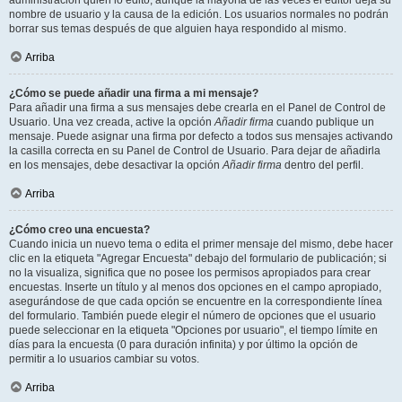
administración quién lo editó, aunque la mayoría de las veces el editor deja su
nombre de usuario y la causa de la edición. Los usuarios normales no podrán
borrar sus temas después de que alguien haya respondido al mismo.
Arriba
¿Cómo se puede añadir una firma a mi mensaje?
Para añadir una firma a sus mensajes debe crearla en el Panel de Control de
Usuario. Una vez creada, active la opción
Añadir firma
cuando publique un
mensaje. Puede asignar una firma por defecto a todos sus mensajes activando
la casilla correcta en su Panel de Control de Usuario. Para dejar de añadirla
en los mensajes, debe desactivar la opción
Añadir firma
dentro del perfil.
Arriba
¿Cómo creo una encuesta?
Cuando inicia un nuevo tema o edita el primer mensaje del mismo, debe hacer
clic en la etiqueta "Agregar Encuesta" debajo del formulario de publicación; si
no la visualiza, significa que no posee los permisos apropiados para crear
encuestas. Inserte un título y al menos dos opciones en el campo apropiado,
asegurándose de que cada opción se encuentre en la correspondiente línea
del formulario. También puede elegir el número de opciones que el usuario
puede seleccionar en la etiqueta "Opciones por usuario", el tiempo límite en
días para la encuesta (0 para duración infinita) y por último la opción de
permitir a lo usuarios cambiar su votos.
Arriba