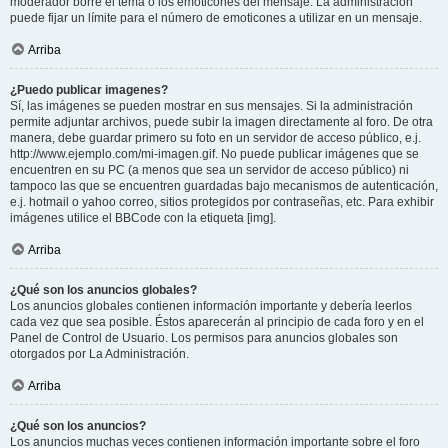
moderador borre el tema o los emoticones del mensaje. La administración
puede fijar un límite para el número de emoticones a utilizar en un mensaje.
Arriba
¿Puedo publicar imagenes?
Sí, las imágenes se pueden mostrar en sus mensajes. Si la administración
permite adjuntar archivos, puede subir la imagen directamente al foro. De otra
manera, debe guardar primero su foto en un servidor de acceso público, e.j.
http://www.ejemplo.com/mi-imagen.gif. No puede publicar imágenes que se
encuentren en su PC (a menos que sea un servidor de acceso público) ni
tampoco las que se encuentren guardadas bajo mecanismos de autenticación,
e.j. hotmail o yahoo correo, sitios protegidos por contraseñas, etc. Para exhibir
imágenes utilice el BBCode con la etiqueta [img].
Arriba
¿Qué son los anuncios globales?
Los anuncios globales contienen información importante y debería leerlos
cada vez que sea posible. Éstos aparecerán al principio de cada foro y en el
Panel de Control de Usuario. Los permisos para anuncios globales son
otorgados por La Administración.
Arriba
¿Qué son los anuncios?
Los anuncios muchas veces contienen información importante sobre el foro