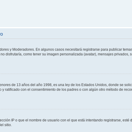
ro
adores y Moderadores. En algunos casos necesitará registrarse para publicar temas
no disfrutaría, como tener su imagen personalizada (avatar), mensajes privados, s
res de 13 años del año 1998, es una ley de los Estados Unidos, donde se solicita 
to y ratificado con el consentimiento de los padres o con algún otro método de rec
ección IP o que el nombre de usuario con el que está intentando registrarse, esté 
l sitio.