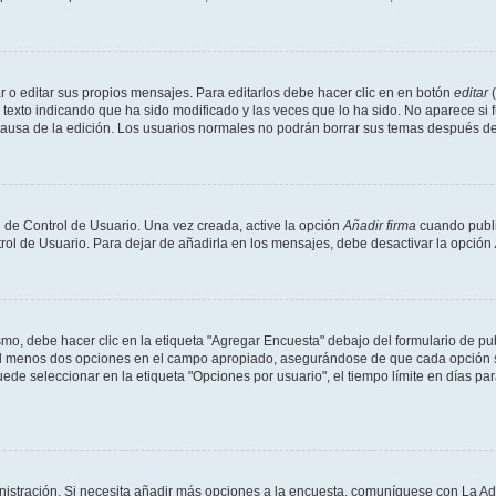
 o editar sus propios mensajes. Para editarlos debe hacer clic en en botón
editar
(
texto indicando que ha sido modificado y las veces que lo ha sido. No aparece si 
a causa de la edición. Los usuarios normales no podrán borrar sus temas después 
 de Control de Usuario. Una vez creada, active la opción
Añadir firma
cuando publi
trol de Usuario. Para dejar de añadirla en los mensajes, debe desactivar la opción
o, debe hacer clic en la etiqueta "Agregar Encuesta" debajo del formulario de publi
 al menos dos opciones en el campo apropiado, asegurándose de que cada opción se
 seleccionar en la etiqueta "Opciones por usuario", el tiempo límite en días para 
inistración. Si necesita añadir más opciones a la encuesta, comuníquese con La Ad