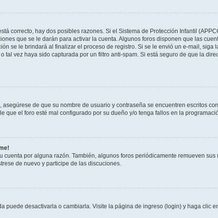
stá correcto, hay dos posibles razones. Si el Sistema de Protección Infantil (APPC
iones que se le darán para activar la cuenta. Algunos foros disponen que las cuen
ón se le brindará al finalizar el proceso de registro. Si se le envió un e-mail, siga
o tal vez haya sido capturada por un filtro anti-spam. Si está seguro de que la di
o, asegúrese de que su nombre de usuario y contraseña se encuentren escritos co
 que el foro esté mal configurado por su dueño y/o tenga fallos en la programació
rme!
su cuenta por alguna razón. También, algunos foros periódicamente remueven sus 
strese de nuevo y participe de las discuciones.
 puede desactivarla o cambiarla. Visite la página de ingreso (login) y haga clic 