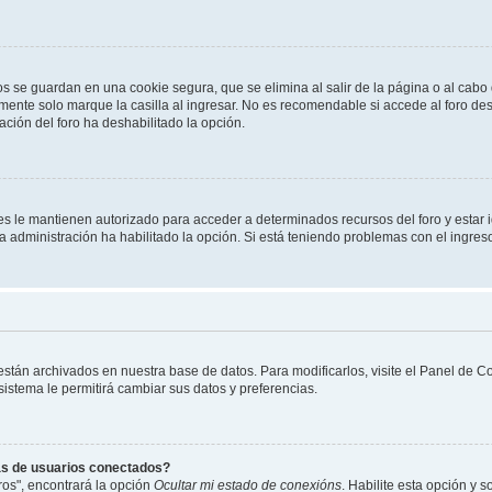
os se guardan en una cookie segura, que se elimina al salir de la página o al cab
ente solo marque la casilla al ingresar. No es recomendable si accede al foro des
tración del foro ha deshabilitado la opción.
les le mantienen autorizado para acceder a determinados recursos del foro y estar
 la administración ha habilitado la opción. Si está teniendo problemas con el ingres
 están archivados en nuestra base de datos. Para modificarlos, visite el Panel de 
 sistema le permitirá cambiar sus datos y preferencias.
as de usuarios conectados?
os", encontrará la opción
Ocultar mi estado de conexións
. Habilite esta opción y 