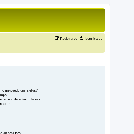
Registrarse
Identificarse
mo me puedo unir a ellos?
Grupo?
ecen en diferentes colores?
inado"?
n en este foro!