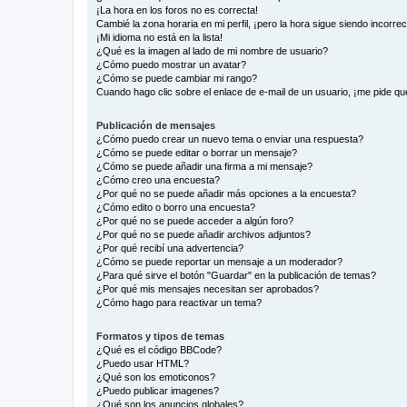
¡La hora en los foros no es correcta!
Cambié la zona horaria en mi perfil, ¡pero la hora sigue siendo incorrec
¡Mi idioma no está en la lista!
¿Qué es la imagen al lado de mi nombre de usuario?
¿Cómo puedo mostrar un avatar?
¿Cómo se puede cambiar mi rango?
Cuando hago clic sobre el enlace de e-mail de un usuario, ¡me pide qu
Publicación de mensajes
¿Cómo puedo crear un nuevo tema o enviar una respuesta?
¿Cómo se puede editar o borrar un mensaje?
¿Cómo se puede añadir una firma a mi mensaje?
¿Cómo creo una encuesta?
¿Por qué no se puede añadir más opciones a la encuesta?
¿Cómo edito o borro una encuesta?
¿Por qué no se puede acceder a algún foro?
¿Por qué no se puede añadir archivos adjuntos?
¿Por qué recibí una advertencia?
¿Cómo se puede reportar un mensaje a un moderador?
¿Para qué sirve el botón "Guardar" en la publicación de temas?
¿Por qué mis mensajes necesitan ser aprobados?
¿Cómo hago para reactivar un tema?
Formatos y tipos de temas
¿Qué es el código BBCode?
¿Puedo usar HTML?
¿Qué son los emoticonos?
¿Puedo publicar imagenes?
¿Qué son los anuncios globales?