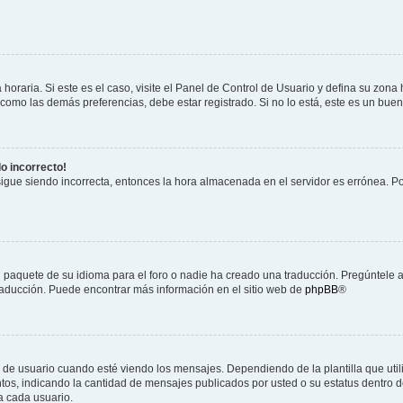
horaria. Si este es el caso, visite el Panel de Control de Usuario y defina su zona
 como las demás preferencias, debe estar registrado. Si no lo está, este es un bu
do incorrecto!
 sigue siendo incorrecta, entonces la hora almacenada en el servidor es errónea. P
 paquete de su idioma para el foro o nadie ha creado una traducción. Pregúntele a
 traducción. Puede encontrar más información en el sitio web de
phpBB
®
suario cuando esté viendo los mensajes. Dependiendo de la plantilla que utilice
ntos, indicando la cantidad de mensajes publicados por usted o su estatus dentro
a cada usuario.