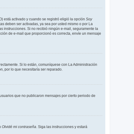
O) está activado y cuando se registró eligió la opción
Soy
tas deben ser activadas, ya sea por usted mismo o por La
 las instrucciones. Si no recibió ningún e-mail, seguramente la
rección de e-mail que proporcionó es correcta, envíe un mensaje
rrectamente. Si lo están, comuníquese con La Administración
n, por lo que necesitaría ser reparado.
usuarios que no publicaron mensajes por cierto periodo de
en
Olvidé mi contraseña
. Siga las instrucciones y estará