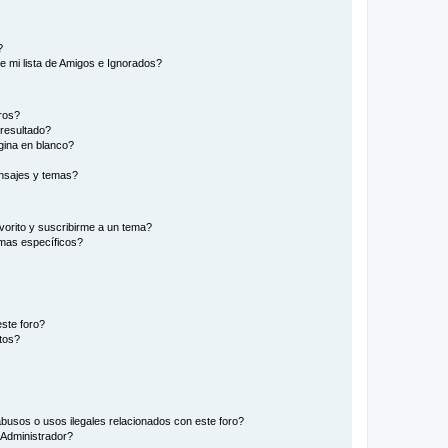
?
e mi lista de Amigos e Ignorados?
ros?
resultado?
ina en blanco?
nsajes y temas?
vorito y suscribirme a un tema?
emas específicos?
ste foro?
tos?
busos o usos ilegales relacionados con este foro?
Administrador?