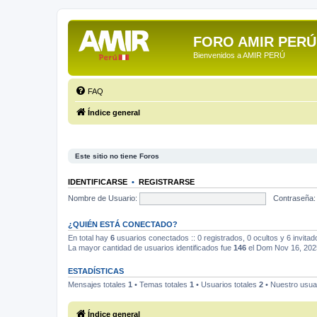
FORO AMIR PERÚ
Bienvenidos a AMIR PERÚ
FAQ
Índice general
Este sitio no tiene Foros
IDENTIFICARSE
•
REGISTRARSE
Nombre de Usuario:
Contraseña:
¿QUIÉN ESTÁ CONECTADO?
En total hay
6
usuarios conectados :: 0 registrados, 0 ocultos y 6 invita
La mayor cantidad de usuarios identificados fue
146
el Dom Nov 16, 202
ESTADÍSTICAS
Mensajes totales
1
• Temas totales
1
• Usuarios totales
2
• Nuestro usua
Índice general