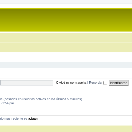
Olvidé mi contraseña
|
Recordar
dos (basados en usuarios activos en los últimos 5 minutos)
5 2:54 pm
rio más reciente es
a.juan