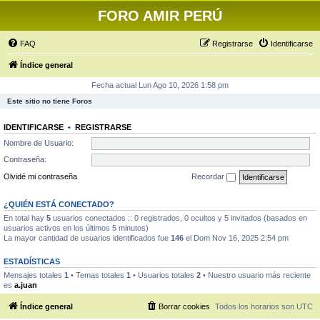
FORO AMIR PERÚ
FAQ
Registrarse
Identificarse
Índice general
Fecha actual Lun Ago 10, 2026 1:58 pm
Este sitio no tiene Foros
IDENTIFICARSE
•
REGISTRARSE
Nombre de Usuario:
Contraseña:
Olvidé mi contraseña
Recordar
¿QUIÉN ESTÁ CONECTADO?
En total hay
5
usuarios conectados :: 0 registrados, 0 ocultos y 5 invitados (basados en
usuarios activos en los últimos 5 minutos)
La mayor cantidad de usuarios identificados fue
146
el Dom Nov 16, 2025 2:54 pm
ESTADÍSTICAS
Mensajes totales
1
• Temas totales
1
• Usuarios totales
2
• Nuestro usuario más reciente
es
a.juan
Índice general
Borrar cookies
Todos los horarios son
UTC