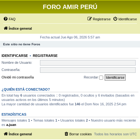
FORO AMIR PERÚ
FAQ
Registrarse
Identificarse
Índice general
Fecha actual Jue Ago 06, 2026 5:57 am
Este sitio no tiene Foros
IDENTIFICARSE
•
REGISTRARSE
Nombre de Usuario:
Contraseña:
Olvidé mi contraseña
Recordar
¿QUIÉN ESTÁ CONECTADO?
En total hay
6
usuarios conectados :: 0 registrados, 0 ocultos y 6 invitados (basados en
usuarios activos en los últimos 5 minutos)
La mayor cantidad de usuarios identificados fue
146
el Dom Nov 16, 2025 2:54 pm
ESTADÍSTICAS
Mensajes totales
1
• Temas totales
1
• Usuarios totales
2
• Nuestro usuario más reciente
es
a.juan
Índice general
Borrar cookies
Todos los horarios son
UTC