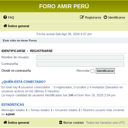
FORO AMIR PERÚ
FAQ
Registrarse
Identificarse
Índice general
Fecha actual Sab Ago 08, 2026 6:07 pm
Este sitio no tiene Foros
IDENTIFICARSE
•
REGISTRARSE
Nombre de Usuario:
Contraseña:
Olvidé mi contraseña
Recordar
¿QUIÉN ESTÁ CONECTADO?
En total hay
6
usuarios conectados :: 0 registrados, 0 ocultos y 6 invitados (basados en
usuarios activos en los últimos 5 minutos)
La mayor cantidad de usuarios identificados fue
146
el Dom Nov 16, 2025 2:54 pm
ESTADÍSTICAS
Mensajes totales
1
• Temas totales
1
• Usuarios totales
2
• Nuestro usuario más reciente
es
a.juan
Índice general
Borrar cookies
Todos los horarios son
UTC