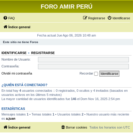
FORO AMIR PERÚ
FAQ
Registrarse
Identificarse
Índice general
Fecha actual Jue Ago 06, 2026 10:48 am
Este sitio no tiene Foros
IDENTIFICARSE
•
REGISTRARSE
Nombre de Usuario:
Contraseña:
Olvidé mi contraseña
Recordar
¿QUIÉN ESTÁ CONECTADO?
En total hay
4
usuarios conectados :: 0 registrados, 0 ocultos y 4 invitados (basados en
usuarios activos en los últimos 5 minutos)
La mayor cantidad de usuarios identificados fue
146
el Dom Nov 16, 2025 2:54 pm
ESTADÍSTICAS
Mensajes totales
1
• Temas totales
1
• Usuarios totales
2
• Nuestro usuario más reciente
es
a.juan
Índice general
Borrar cookies
Todos los horarios son
UTC