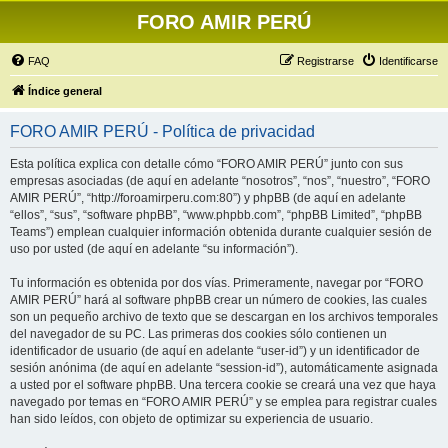
FORO AMIR PERÚ
FAQ
Registrarse
Identificarse
Índice general
FORO AMIR PERÚ - Política de privacidad
Esta política explica con detalle cómo “FORO AMIR PERÚ” junto con sus
empresas asociadas (de aquí en adelante “nosotros”, “nos”, “nuestro”, “FORO
AMIR PERÚ”, “http://foroamirperu.com:80”) y phpBB (de aquí en adelante
“ellos”, “sus”, “software phpBB”, “www.phpbb.com”, “phpBB Limited”, “phpBB
Teams”) emplean cualquier información obtenida durante cualquier sesión de
uso por usted (de aquí en adelante “su información”).
Tu información es obtenida por dos vías. Primeramente, navegar por “FORO
AMIR PERÚ” hará al software phpBB crear un número de cookies, las cuales
son un pequeño archivo de texto que se descargan en los archivos temporales
del navegador de su PC. Las primeras dos cookies sólo contienen un
identificador de usuario (de aquí en adelante “user-id”) y un identificador de
sesión anónima (de aquí en adelante “session-id”), automáticamente asignada
a usted por el software phpBB. Una tercera cookie se creará una vez que haya
navegado por temas en “FORO AMIR PERÚ” y se emplea para registrar cuales
han sido leídos, con objeto de optimizar su experiencia de usuario.