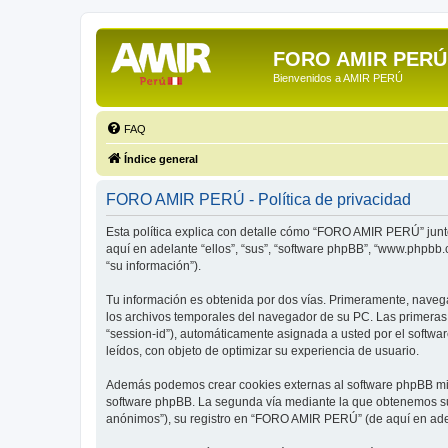
FORO AMIR PERÚ
Bienvenidos a AMIR PERÚ
FAQ
Índice general
FORO AMIR PERÚ - Política de privacidad
Esta política explica con detalle cómo “FORO AMIR PERÚ” junt
aquí en adelante “ellos”, “sus”, “software phpBB”, “www.phpbb
“su información”).
Tu información es obtenida por dos vías. Primeramente, nave
los archivos temporales del navegador de su PC. Las primeras d
“session-id”), automáticamente asignada a usted por el soft
leídos, con objeto de optimizar su experiencia de usuario.
Además podemos crear cookies externas al software phpBB mie
software phpBB. La segunda vía mediante la que obtenemos su 
anónimos”), su registro en “FORO AMIR PERÚ” (de aquí en adela