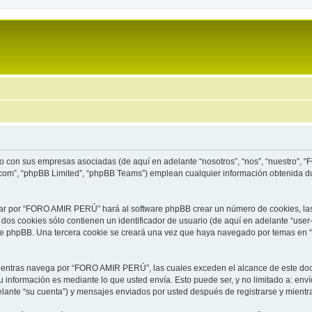
o con sus empresas asociadas (de aquí en adelante “nosotros”, “nos”, “nuestro”, 
.com”, “phpBB Limited”, “phpBB Teams”) emplean cualquier información obtenida du
gar por “FORO AMIR PERÚ” hará al software phpBB crear un número de cookies, la
os cookies sólo contienen un identificador de usuario (de aquí en adelante “user-
ware phpBB. Una tercera cookie se creará una vez que haya navegado por temas en
ntras navega por “FORO AMIR PERÚ”, las cuales exceden el alcance de este docu
información es mediante lo que usted envía. Esto puede ser, y no limitado a: env
nte “su cuenta”) y mensajes enviados por usted después de registrarse y mientras