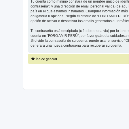
Tu cuenta como mínimo constará de un nombre único de identifi
contraseña”) y una dirección de email personal válida (de aqu
país en el que estamos instalados. Cualquier información más
obligatoria u opcional, según el criterio de “FORO AMIR PERÚ”
opción de activar o desactivar los emails generados automáti
Tu contraseña está encriptada (cifrado de una vía) por lo tan
cuenta en “FORO AMIR PERÚ”, por favor guárdela cuidadosamen
Si olvidó la contraseña de su cuenta, puede usar el servicio “O
generará una nueva contraseña para recuperar su cuenta.
Índice general