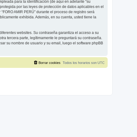
leada para la identificación (de aquí en adelante “su
rotegida por las leyes de protección de datos aplicables en el
por “FORO AMIR PERÚ” durante el proceso de registro será
úblicamente exhibida. Además, en su cuenta, usted tiene la
diferentes websites. Su contraseña garantiza el acceso a su
 tercera parte, legítimamente le preguntará su contraseña.
gresar su nombre de usuario y su email, luego el software phpBB
Borrar cookies
Todos los horarios son
UTC