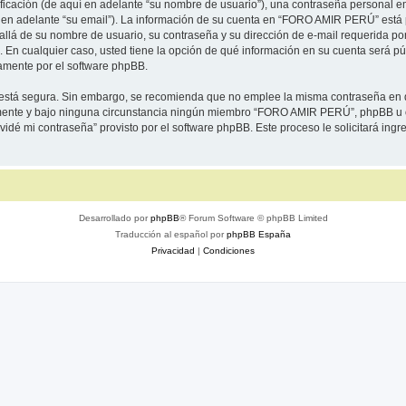
cación (de aquí en adelante “su nombre de usuario”), una contraseña personal emp
í en adelante “su email”). La información de su cuenta en “FORO AMIR PERÚ” está p
 allá de su nombre de usuario, su contraseña y su dirección de e-mail requerida 
. En cualquier caso, usted tiene la opción de qué información en su cuenta será p
camente por el software phpBB.
to está segura. Sin embargo, se recomienda que no emplee la misma contraseña en 
te y bajo ninguna circunstancia ningún miembro “FORO AMIR PERÚ”, phpBB u otra
lvidé mi contraseña” provisto por el software phpBB. Este proceso le solicitará in
Desarrollado por
phpBB
® Forum Software © phpBB Limited
Traducción al español por
phpBB España
Privacidad
|
Condiciones