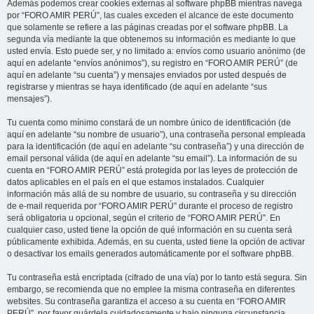
Además podemos crear cookies externas al software phpBB mientras navega
por “FORO AMIR PERÚ”, las cuales exceden el alcance de este documento
que solamente se refiere a las páginas creadas por el software phpBB. La
segunda vía mediante la que obtenemos su información es mediante lo que
usted envía. Esto puede ser, y no limitado a: envíos como usuario anónimo (de
aquí en adelante “envíos anónimos”), su registro en “FORO AMIR PERÚ” (de
aquí en adelante “su cuenta”) y mensajes enviados por usted después de
registrarse y mientras se haya identificado (de aquí en adelante “sus
mensajes”).
Tu cuenta como mínimo constará de un nombre único de identificación (de
aquí en adelante “su nombre de usuario”), una contraseña personal empleada
para la identificación (de aquí en adelante “su contraseña”) y una dirección de
email personal válida (de aquí en adelante “su email”). La información de su
cuenta en “FORO AMIR PERÚ” está protegida por las leyes de protección de
datos aplicables en el país en el que estamos instalados. Cualquier
información más allá de su nombre de usuario, su contraseña y su dirección
de e-mail requerida por “FORO AMIR PERÚ” durante el proceso de registro
será obligatoria u opcional, según el criterio de “FORO AMIR PERÚ”. En
cualquier caso, usted tiene la opción de qué información en su cuenta será
públicamente exhibida. Además, en su cuenta, usted tiene la opción de activar
o desactivar los emails generados automáticamente por el software phpBB.
Tu contraseña está encriptada (cifrado de una vía) por lo tanto está segura. Sin
embargo, se recomienda que no emplee la misma contraseña en diferentes
websites. Su contraseña garantiza el acceso a su cuenta en “FORO AMIR
PERÚ”, por favor guárdela cuidadosamente y bajo ninguna circunstancia