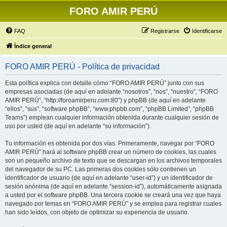
FORO AMIR PERÚ
FAQ
Registrarse
Identificarse
Índice general
FORO AMIR PERÚ - Política de privacidad
Esta política explica con detalle cómo “FORO AMIR PERÚ” junto con sus
empresas asociadas (de aquí en adelante “nosotros”, “nos”, “nuestro”, “FORO
AMIR PERÚ”, “http://foroamirperu.com:80”) y phpBB (de aquí en adelante
“ellos”, “sus”, “software phpBB”, “www.phpbb.com”, “phpBB Limited”, “phpBB
Teams”) emplean cualquier información obtenida durante cualquier sesión de
uso por usted (de aquí en adelante “su información”).
Tu información es obtenida por dos vías. Primeramente, navegar por “FORO
AMIR PERÚ” hará al software phpBB crear un número de cookies, las cuales
son un pequeño archivo de texto que se descargan en los archivos temporales
del navegador de su PC. Las primeras dos cookies sólo contienen un
identificador de usuario (de aquí en adelante “user-id”) y un identificador de
sesión anónima (de aquí en adelante “session-id”), automáticamente asignada
a usted por el software phpBB. Una tercera cookie se creará una vez que haya
navegado por temas en “FORO AMIR PERÚ” y se emplea para registrar cuales
han sido leídos, con objeto de optimizar su experiencia de usuario.