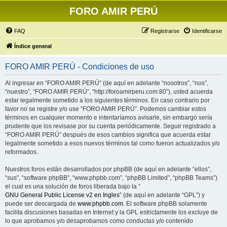
FORO AMIR PERÚ
FAQ
Registrarse
Identificarse
Índice general
FORO AMIR PERÚ - Condiciones de uso
Al ingresar en “FORO AMIR PERÚ” (de aquí en adelante “nosotros”, “nos”,
“nuestro”, “FORO AMIR PERÚ”, “http://foroamirperu.com:80”), usted acuerda
estar legalmente sometido a los siguientes términos. En caso contrario por
favor no se registre y/o use “FORO AMIR PERÚ”. Podemos cambiar estos
términos en cualquier momento e intentaríamos avisarle, sin embargo sería
prudente que los revisase por su cuenta periódicamente. Seguir registrado a
“FORO AMIR PERÚ” después de esos cambios significa que acuerda estar
legalmente sometido a esos nuevos términos tal como fueron actualizados y/o
reformados.
Nuestros foros están desarrollados por phpBB (de aquí en adelante “ellos”,
“sus”, “software phpBB”, “www.phpbb.com”, “phpBB Limited”, “phpBB Teams”)
el cual es una solución de foros liberada bajo la “
GNU General Public License v2 en Ingles
” (de aquí en adelante “GPL”) y
puede ser descargada de
www.phpbb.com
. El software phpBB solamente
facilita discusiones basadas en Internet y la GPL estrictamente los excluye de
lo que aprobamos y/o desaprobamos como conductas y/o contenido