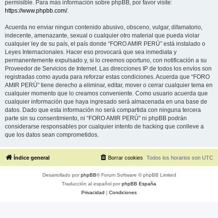
permisible. Para más información sobre phpBB, por favor visite:
https://www.phpbb.com/
.
Acuerda no enviar ningun contenido abusivo, obsceno, vulgar, difamatorio,
indecente, amenazante, sexual o cualquier otro material que pueda violar
cualquier ley de su país, el país donde “FORO AMIR PERÚ” está instalado o
Leyes Internacionales. Hacer eso provocará que sea inmediata y
permanentemente expulsado y, si lo creemos oportuno, con notificación a su
Proveedor de Servicios de Internet. Las direcciones IP de todos los envíos son
registradas como ayuda para reforzar estas condiciones. Acuerda que “FORO
AMIR PERÚ” tiene derecho a eliminar, editar, mover o cerrar cualquier tema en
cualquier momento que lo creamos conveniente. Como usuario acuerda que
cualquier información que haya ingresado será almacenada en una base de
datos. Dado que esta información no será compartida con ninguna tercera
parte sin su consentimiento, ni “FORO AMIR PERÚ” ni phpBB podrán
considerarse responsables por cualquier intento de hacking que conlleve a
que los datos sean comprometidos.
Índice general
Borrar cookies
Todos los horarios son
UTC
Desarrollado por
phpBB
® Forum Software © phpBB Limited
Traducción al español por
phpBB España
Privacidad
|
Condiciones