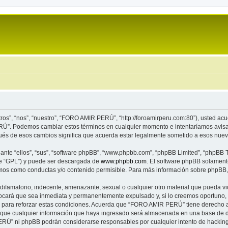
s”, “nos”, “nuestro”, “FORO AMIR PERÚ”, “http://foroamirperu.com:80”), usted acu
ERÚ”. Podemos cambiar estos términos en cualquier momento e intentaríamos avisar
s de esos cambios significa que acuerda estar legalmente sometido a esos nuevos
nte “ellos”, “sus”, “software phpBB”, “www.phpbb.com”, “phpBB Limited”, “phpBB Te
te “GPL”) y puede ser descargada de
www.phpbb.com
. El software phpBB solamente
os como conductas y/o contenido permisible. Para más información sobre phpBB, p
difamatorio, indecente, amenazante, sexual o cualquier otro material que pueda vi
cará que sea inmediata y permanentemente expulsado y, si lo creemos oportuno, co
 para reforzar estas condiciones. Acuerda que “FORO AMIR PERÚ” tiene derecho a e
ue cualquier información que haya ingresado será almacenada en una base de da
ERÚ” ni phpBB podrán considerarse responsables por cualquier intento de hackin