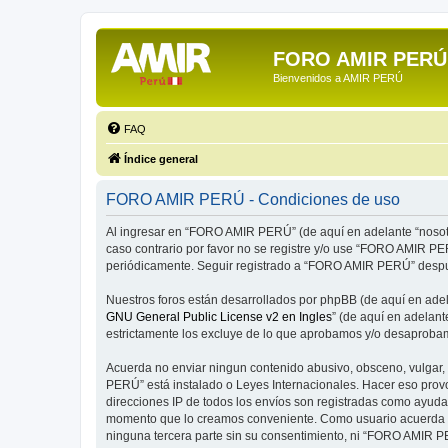
FORO AMIR PERÚ
Bienvenidos a AMIR PERÚ
FAQ
Índice general
FORO AMIR PERÚ - Condiciones de uso
Al ingresar en “FORO AMIR PERÚ” (de aquí en adelante “nosotro
caso contrario por favor no se registre y/o use “FORO AMIR P
periódicamente. Seguir registrado a “FORO AMIR PERÚ” despué
Nuestros foros están desarrollados por phpBB (de aquí en adela
GNU General Public License v2 en Ingles
” (de aquí en adelan
estrictamente los excluye de lo que aprobamos y/o desaprobam
Acuerda no enviar ningun contenido abusivo, obsceno, vulgar, 
PERÚ” está instalado o Leyes Internacionales. Hacer eso provo
direcciones IP de todos los envíos son registradas como ayuda
momento que lo creamos conveniente. Como usuario acuerda q
ninguna tercera parte sin su consentimiento, ni “FORO AMIR P