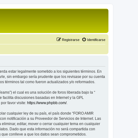
Registrarse
Identificarse
erda estar legalmente sometido a los siguientes términos. En
le, sin embargo sería prudente que los revisase por su cuenta
 términos tal como fueron actualizados y/o reformados.
ams”) el cual es una solución de foros liberada bajo la “
 facilita discusiones basadas en Internet y la GPL
or favor visite:
https://www.phpbb.com/
.
olar cualquier ley de su país, el país donde “FORO AMIR
n notificación a su Proveedor de Servicios de Internet. Las
liminar, editar, mover o cerrar cualquier tema en cualquier
tos. Dado que esta información no será compartida con
g que conlleve a que los datos sean comprometidos.