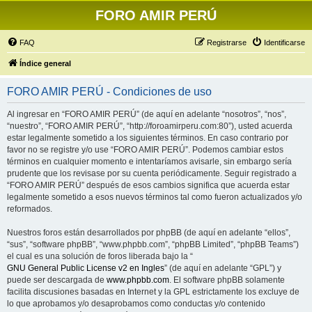
FORO AMIR PERÚ
FAQ
Registrarse
Identificarse
Índice general
FORO AMIR PERÚ - Condiciones de uso
Al ingresar en “FORO AMIR PERÚ” (de aquí en adelante “nosotros”, “nos”,
“nuestro”, “FORO AMIR PERÚ”, “http://foroamirperu.com:80”), usted acuerda
estar legalmente sometido a los siguientes términos. En caso contrario por
favor no se registre y/o use “FORO AMIR PERÚ”. Podemos cambiar estos
términos en cualquier momento e intentaríamos avisarle, sin embargo sería
prudente que los revisase por su cuenta periódicamente. Seguir registrado a
“FORO AMIR PERÚ” después de esos cambios significa que acuerda estar
legalmente sometido a esos nuevos términos tal como fueron actualizados y/o
reformados.
Nuestros foros están desarrollados por phpBB (de aquí en adelante “ellos”,
“sus”, “software phpBB”, “www.phpbb.com”, “phpBB Limited”, “phpBB Teams”)
el cual es una solución de foros liberada bajo la “
GNU General Public License v2 en Ingles
” (de aquí en adelante “GPL”) y
puede ser descargada de
www.phpbb.com
. El software phpBB solamente
facilita discusiones basadas en Internet y la GPL estrictamente los excluye de
lo que aprobamos y/o desaprobamos como conductas y/o contenido