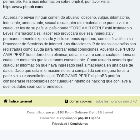
permisible. Para más información sobre phpBB, por favor visite:
https://www.phpbb.com/
.
Acuerda no enviar ningun contenido abusivo, obsceno, vulgar, difamatorio,
indecente, amenazante, sexual o cualquier otro material que pueda violar
cualquier ley de su país, el país donde “FORO AMIR PERÚ” está instalado o
Leyes Internacionales. Hacer eso provocará que sea inmediata y
permanentemente expulsado y, si lo creemos oportuno, con notificación a su
Proveedor de Servicios de Internet. Las direcciones IP de todos los envíos son
registradas como ayuda para reforzar estas condiciones. Acuerda que “FORO
AMIR PERÚ” tiene derecho a eliminar, editar, mover o cerrar cualquier tema en
cualquier momento que lo creamos conveniente. Como usuario acuerda que
cualquier información que haya ingresado será almacenada en una base de
datos. Dado que esta información no será compartida con ninguna tercera
parte sin su consentimiento, ni “FORO AMIR PERÚ” ni phpBB podrán
considerarse responsables por cualquier intento de hacking que conlleve a
que los datos sean comprometidos.
Índice general
Borrar cookies
Todos los horarios son
UTC
Desarrollado por
phpBB
® Forum Software © phpBB Limited
Traducción al español por
phpBB España
Privacidad
|
Condiciones