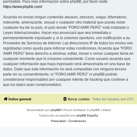
permisible. Para más información sobre phpBB, por favor visite:
https://www.phpbb.com/
.
Acuerda no enviar ningun contenido abusivo, obsceno, vulgar, difamatorio,
indecente, amenazante, sexual o cualquier otro material que pueda violar
cualquier ley de su país, el país donde “FORO AMIR PERÚ” está instalado o
Leyes Internacionales. Hacer eso provocará que sea inmediata y
permanentemente expulsado y, si lo creemos oportuno, con notificación a su
Proveedor de Servicios de Internet. Las direcciones IP de todos los envíos son
registradas como ayuda para reforzar estas condiciones. Acuerda que “FORO
AMIR PERÚ” tiene derecho a eliminar, editar, mover o cerrar cualquier tema en
cualquier momento que lo creamos conveniente. Como usuario acuerda que
cualquier información que haya ingresado será almacenada en una base de
datos. Dado que esta información no será compartida con ninguna tercera
parte sin su consentimiento, ni “FORO AMIR PERÚ” ni phpBB podrán
considerarse responsables por cualquier intento de hacking que conlleve a
que los datos sean comprometidos.
Índice general
Borrar cookies
Todos los horarios son
UTC
Desarrollado por
phpBB
® Forum Software © phpBB Limited
Traducción al español por
phpBB España
Privacidad
|
Condiciones