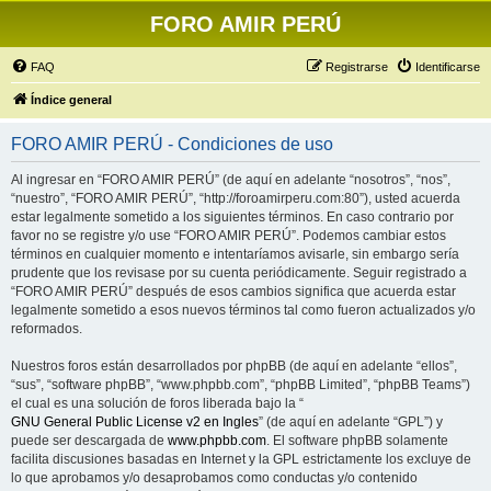
FORO AMIR PERÚ
FAQ
Registrarse
Identificarse
Índice general
FORO AMIR PERÚ - Condiciones de uso
Al ingresar en “FORO AMIR PERÚ” (de aquí en adelante “nosotros”, “nos”,
“nuestro”, “FORO AMIR PERÚ”, “http://foroamirperu.com:80”), usted acuerda
estar legalmente sometido a los siguientes términos. En caso contrario por
favor no se registre y/o use “FORO AMIR PERÚ”. Podemos cambiar estos
términos en cualquier momento e intentaríamos avisarle, sin embargo sería
prudente que los revisase por su cuenta periódicamente. Seguir registrado a
“FORO AMIR PERÚ” después de esos cambios significa que acuerda estar
legalmente sometido a esos nuevos términos tal como fueron actualizados y/o
reformados.
Nuestros foros están desarrollados por phpBB (de aquí en adelante “ellos”,
“sus”, “software phpBB”, “www.phpbb.com”, “phpBB Limited”, “phpBB Teams”)
el cual es una solución de foros liberada bajo la “
GNU General Public License v2 en Ingles
” (de aquí en adelante “GPL”) y
puede ser descargada de
www.phpbb.com
. El software phpBB solamente
facilita discusiones basadas en Internet y la GPL estrictamente los excluye de
lo que aprobamos y/o desaprobamos como conductas y/o contenido