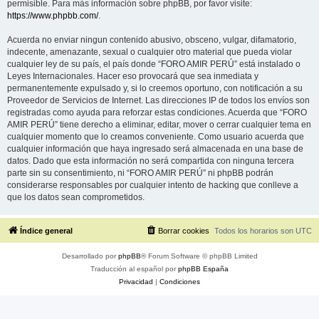
permisible. Para más información sobre phpBB, por favor visite:
https://www.phpbb.com/
.
Acuerda no enviar ningun contenido abusivo, obsceno, vulgar, difamatorio,
indecente, amenazante, sexual o cualquier otro material que pueda violar
cualquier ley de su país, el país donde “FORO AMIR PERÚ” está instalado o
Leyes Internacionales. Hacer eso provocará que sea inmediata y
permanentemente expulsado y, si lo creemos oportuno, con notificación a su
Proveedor de Servicios de Internet. Las direcciones IP de todos los envíos son
registradas como ayuda para reforzar estas condiciones. Acuerda que “FORO
AMIR PERÚ” tiene derecho a eliminar, editar, mover o cerrar cualquier tema en
cualquier momento que lo creamos conveniente. Como usuario acuerda que
cualquier información que haya ingresado será almacenada en una base de
datos. Dado que esta información no será compartida con ninguna tercera
parte sin su consentimiento, ni “FORO AMIR PERÚ” ni phpBB podrán
considerarse responsables por cualquier intento de hacking que conlleve a
que los datos sean comprometidos.
Índice general
Borrar cookies
Todos los horarios son
UTC
Desarrollado por
phpBB
® Forum Software © phpBB Limited
Traducción al español por
phpBB España
Privacidad
|
Condiciones