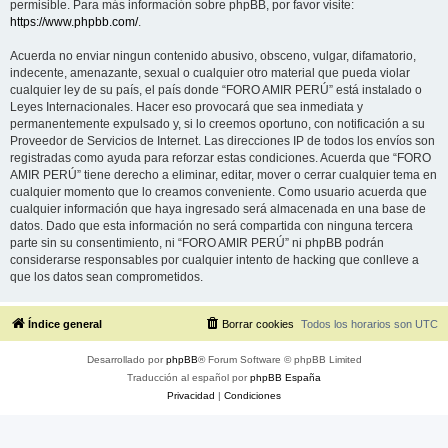
permisible. Para más información sobre phpBB, por favor visite:
https://www.phpbb.com/
.
Acuerda no enviar ningun contenido abusivo, obsceno, vulgar, difamatorio,
indecente, amenazante, sexual o cualquier otro material que pueda violar
cualquier ley de su país, el país donde “FORO AMIR PERÚ” está instalado o
Leyes Internacionales. Hacer eso provocará que sea inmediata y
permanentemente expulsado y, si lo creemos oportuno, con notificación a su
Proveedor de Servicios de Internet. Las direcciones IP de todos los envíos son
registradas como ayuda para reforzar estas condiciones. Acuerda que “FORO
AMIR PERÚ” tiene derecho a eliminar, editar, mover o cerrar cualquier tema en
cualquier momento que lo creamos conveniente. Como usuario acuerda que
cualquier información que haya ingresado será almacenada en una base de
datos. Dado que esta información no será compartida con ninguna tercera
parte sin su consentimiento, ni “FORO AMIR PERÚ” ni phpBB podrán
considerarse responsables por cualquier intento de hacking que conlleve a
que los datos sean comprometidos.
Índice general
Borrar cookies
Todos los horarios son
UTC
Desarrollado por
phpBB
® Forum Software © phpBB Limited
Traducción al español por
phpBB España
Privacidad
|
Condiciones