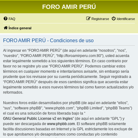
FORO AMIR PERÚ
FAQ
Registrarse
Identificarse
Índice general
FORO AMIR PERÚ - Condiciones de uso
Al ingresar en “FORO AMIR PERÚ” (de aquí en adelante “nosotros”, “nos”,
“nuestro”, “FORO AMIR PERÚ”, “http://foroamirperu.com:80”), usted acuerda
estar legalmente sometido a los siguientes términos. En caso contrario por
favor no se registre y/o use “FORO AMIR PERÚ”. Podemos cambiar estos
términos en cualquier momento e intentaríamos avisarle, sin embargo sería
prudente que los revisase por su cuenta periódicamente. Seguir registrado a
“FORO AMIR PERÚ” después de esos cambios significa que acuerda estar
legalmente sometido a esos nuevos términos tal como fueron actualizados y/o
reformados.
Nuestros foros están desarrollados por phpBB (de aquí en adelante “ellos”,
“sus”, “software phpBB”, “www.phpbb.com”, “phpBB Limited”, “phpBB Teams”)
el cual es una solución de foros liberada bajo la “
GNU General Public License v2 en Ingles
” (de aquí en adelante “GPL”) y
puede ser descargada de
www.phpbb.com
. El software phpBB solamente
facilita discusiones basadas en Internet y la GPL estrictamente los excluye de
lo que aprobamos y/o desaprobamos como conductas y/o contenido